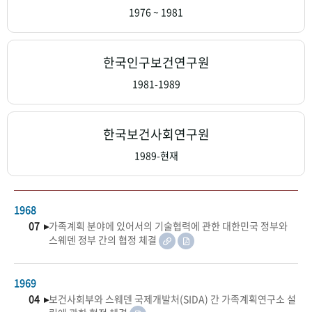
+1
성과 50선
숫자로 보는 50년
50
주년 광장
1976 ~ 1981
세계와 함께 한 KIHASA
한국인구보건연구원
VR 역사관
1981-1989
한국보건사회연구원
1989-현재
1968
07 ▸
가족계획 분야에 있어서의 기술협력에 관한 대한민국 정부와
스웨덴 정부 간의 협정 체결
1969
04 ▸
보건사회부와 스웨덴 국제개발처(SIDA) 간 가족계획연구소 설