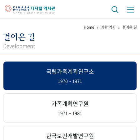
Home
기관 역사
걸어온 길
기관 역사
걸어온 길
걸어온 길
기관 변천사
역대 기관장
연구원 사람들
Development
연구 역사
국립가족계획연구소
정책과 연구
키워드로 보는 연구 역사
연구자들
간행물 변천사
1970 ~ 1971
기록물 아카이브
가족계획연구원
사진 아카이브
문서 기록물
행정박물
영상 기록물
1971 ~ 1981
+1
50
주년 기념
한국보건개발연구원