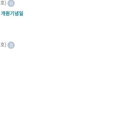
8호)
A 개원기념일
2호)