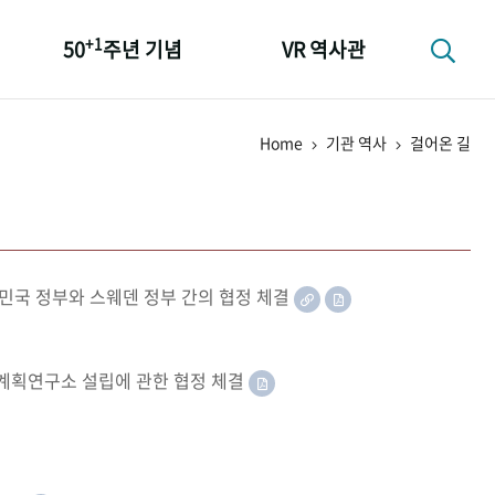
+1
50
주년 기념
VR 역사관
성과 50선
Home
기관 역사
걸어온 길
숫자로 보는 50년
+1
50
주년 광장
세계와 함께 한 KIHASA
민국 정부와 스웨덴 정부 간의 협정 체결
족계획연구소 설립에 관한 협정 체결