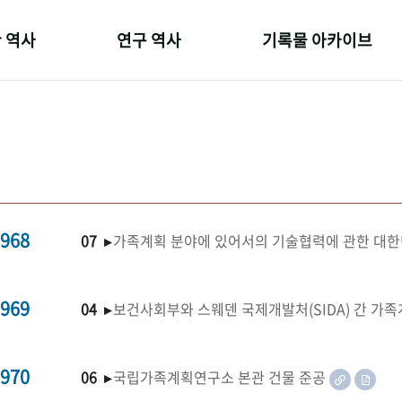
 역사
연구 역사
기록물 아카이브
온 길
정책과 연구
사진 아카이브
 변천사
키워드로 보는 연구 역사
문서 기록물
 기관장
연구자들
행정박물
 사람들
간행물 변천사
영상 기록물
968
07 ▸
가족계획 분야에 있어서의 기술협력에 관한 대한
969
04 ▸
보건사회부와 스웨덴 국제개발처(SIDA) 간 가
970
06 ▸
국립가족계획연구소 본관 건물 준공