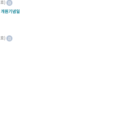
8호)
A 개원기념일
2호)