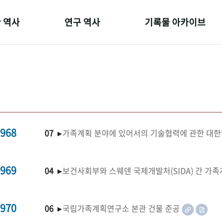
 역사
연구 역사
기록물 아카이브
온 길
정책과 연구
사진 아카이브
 변천사
키워드로 보는 연구 역사
문서 기록물
 기관장
연구자들
행정박물
 사람들
간행물 변천사
영상 기록물
968
07 ▸
가족계획 분야에 있어서의 기술협력에 관한 대한
969
04 ▸
보건사회부와 스웨덴 국제개발처(SIDA) 간 가
970
06 ▸
국립가족계획연구소 본관 건물 준공