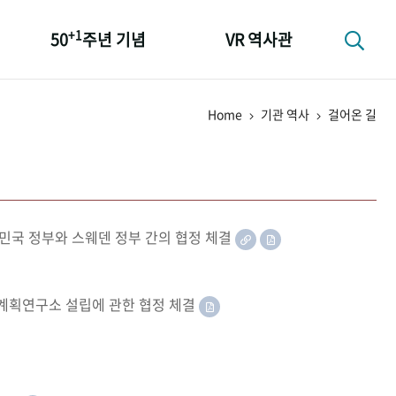
+1
50
주년 기념
VR 역사관
성과 50선
Home
기관 역사
걸어온 길
숫자로 보는 50년
+1
50
주년 광장
세계와 함께 한 KIHASA
민국 정부와 스웨덴 정부 간의 협정 체결
족계획연구소 설립에 관한 협정 체결