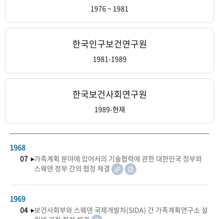
+1
성과 50선
숫자로 보는 50년
50
주년 광장
1976 ~ 1981
세계와 함께 한 KIHASA
한국인구보건연구원
VR 역사관
1981-1989
한국보건사회연구원
1989-현재
1968
07 ▸
가족계획 분야에 있어서의 기술협력에 관한 대한민국 정부와
스웨덴 정부 간의 협정 체결
1969
04 ▸
보건사회부와 스웨덴 국제개발처(SIDA) 간 가족계획연구소 설