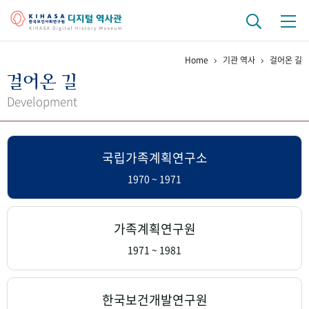
Home
기관 역사
걸어온 길
기관 역사
걸어온 길
걸어온 길
기관 변천사
역대 기관장
연구원 사람들
Development
연구 역사
국립가족계획연구소
정책과 연구
키워드로 보는 연구 역사
연구자들
간행물 변천사
1970 ~ 1971
기록물 아카이브
가족계획연구원
사진 아카이브
문서 기록물
행정박물
영상 기록물
1971 ~ 1981
+1
50
주년 기념
한국보건개발연구원