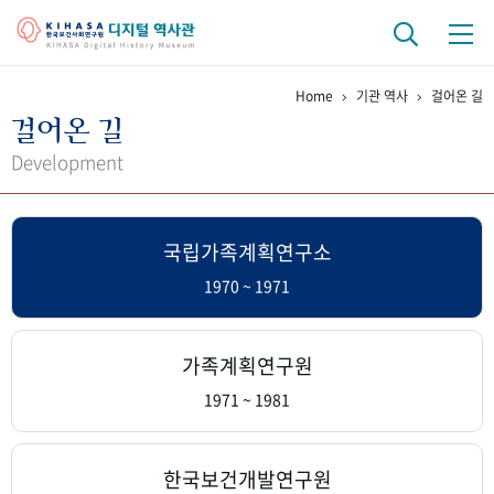
Home
기관 역사
걸어온 길
기관 역사
걸어온 길
걸어온 길
기관 변천사
역대 기관장
연구원 사람들
Development
연구 역사
국립가족계획연구소
정책과 연구
키워드로 보는 연구 역사
연구자들
간행물 변천사
1970 ~ 1971
기록물 아카이브
가족계획연구원
사진 아카이브
문서 기록물
행정박물
영상 기록물
1971 ~ 1981
+1
50
주년 기념
한국보건개발연구원