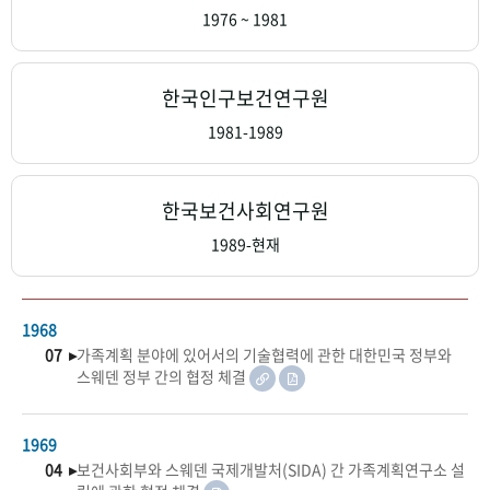
+1
성과 50선
숫자로 보는 50년
50
주년 광장
1976 ~ 1981
세계와 함께 한 KIHASA
한국인구보건연구원
VR 역사관
1981-1989
한국보건사회연구원
1989-현재
1968
07 ▸
가족계획 분야에 있어서의 기술협력에 관한 대한민국 정부와
스웨덴 정부 간의 협정 체결
1969
04 ▸
보건사회부와 스웨덴 국제개발처(SIDA) 간 가족계획연구소 설