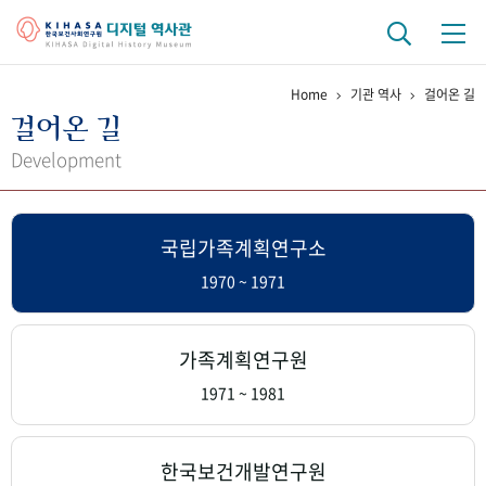
Home
기관 역사
걸어온 길
기관 역사
걸어온 길
걸어온 길
기관 변천사
역대 기관장
연구원 사람들
Development
연구 역사
국립가족계획연구소
정책과 연구
키워드로 보는 연구 역사
연구자들
간행물 변천사
1970 ~ 1971
기록물 아카이브
가족계획연구원
사진 아카이브
문서 기록물
행정박물
영상 기록물
1971 ~ 1981
+1
50
주년 기념
한국보건개발연구원