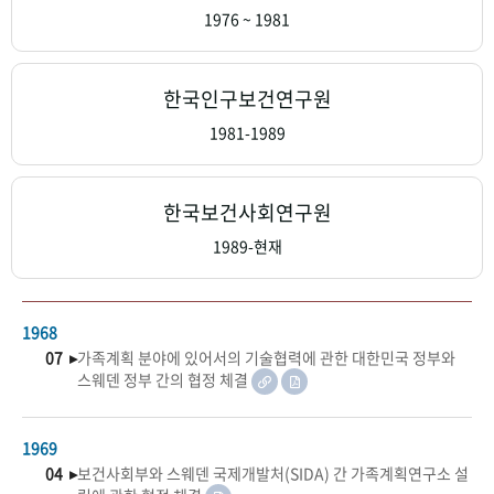
+1
성과 50선
숫자로 보는 50년
50
주년 광장
1976 ~ 1981
세계와 함께 한 KIHASA
한국인구보건연구원
VR 역사관
1981-1989
한국보건사회연구원
1989-현재
1968
07 ▸
가족계획 분야에 있어서의 기술협력에 관한 대한민국 정부와
스웨덴 정부 간의 협정 체결
1969
04 ▸
보건사회부와 스웨덴 국제개발처(SIDA) 간 가족계획연구소 설