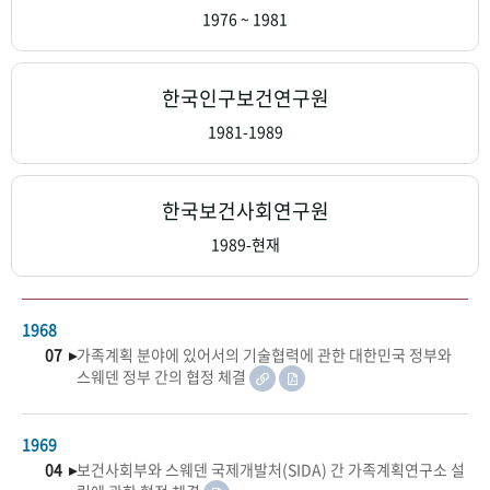
+1
성과 50선
숫자로 보는 50년
50
주년 광장
1976 ~ 1981
세계와 함께 한 KIHASA
한국인구보건연구원
VR 역사관
1981-1989
한국보건사회연구원
1989-현재
1968
07 ▸
가족계획 분야에 있어서의 기술협력에 관한 대한민국 정부와
스웨덴 정부 간의 협정 체결
1969
04 ▸
보건사회부와 스웨덴 국제개발처(SIDA) 간 가족계획연구소 설