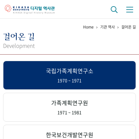
Home
기관 역사
걸어온 길
기관 역사
걸어온 길
걸어온 길
기관 변천사
역대 기관장
연구원 사람들
Development
연구 역사
국립가족계획연구소
정책과 연구
키워드로 보는 연구 역사
연구자들
간행물 변천사
1970 ~ 1971
기록물 아카이브
가족계획연구원
사진 아카이브
문서 기록물
행정박물
영상 기록물
1971 ~ 1981
+1
50
주년 기념
한국보건개발연구원