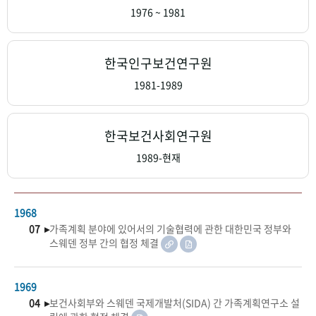
+1
성과 50선
숫자로 보는 50년
50
주년 광장
1976 ~ 1981
세계와 함께 한 KIHASA
한국인구보건연구원
VR 역사관
1981-1989
한국보건사회연구원
1989-현재
1968
07 ▸
가족계획 분야에 있어서의 기술협력에 관한 대한민국 정부와
스웨덴 정부 간의 협정 체결
1969
04 ▸
보건사회부와 스웨덴 국제개발처(SIDA) 간 가족계획연구소 설