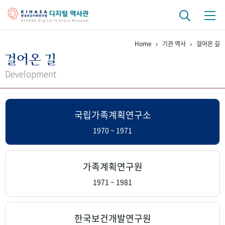
Home
기관 역사
걸어온 길
기관 역사
걸어온 길
걸어온 길
기관 변천사
역대 기관장
연구원 사람들
Development
연구 역사
국립가족계획연구소
정책과 연구
키워드로 보는 연구 역사
연구자들
간행물 변천사
1970 ~ 1971
기록물 아카이브
가족계획연구원
사진 아카이브
문서 기록물
행정박물
영상 기록물
1971 ~ 1981
+1
50
주년 기념
한국보건개발연구원