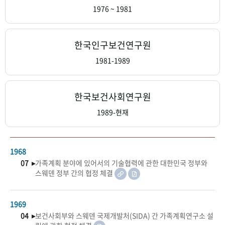
+1
성과 50선
숫자로 보는 50년
50
주년 광장
1976 ~ 1981
세계와 함께 한 KIHASA
한국인구보건연구원
VR 역사관
1981-1989
한국보건사회연구원
1989-현재
1968
07 ▸
가족계획 분야에 있어서의 기술협력에 관한 대한민국 정부와
스웨덴 정부 간의 협정 체결
1969
04 ▸
보건사회부와 스웨덴 국제개발처(SIDA) 간 가족계획연구소 설