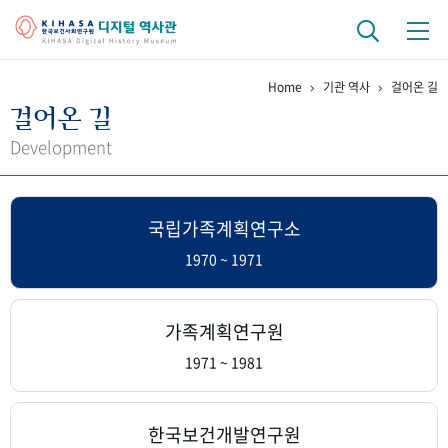
Home
기관 역사
걸어온 길
기관 역사
걸어온 길
걸어온 길
기관 변천사
역대 기관장
연구원 사람들
Development
연구 역사
국립가족계획연구소
정책과 연구
키워드로 보는 연구 역사
연구자들
간행물 변천사
1970 ~ 1971
기록물 아카이브
가족계획연구원
사진 아카이브
문서 기록물
행정박물
영상 기록물
1971 ~ 1981
+1
50
주년 기념
한국보건개발연구원