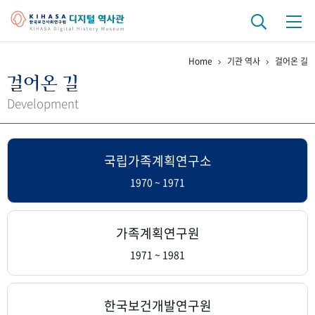
Home
기관 역사
걸어온 길
기관 역사
걸어온 길
걸어온 길
기관 변천사
역대 기관장
연구원 사람들
Development
연구 역사
국립가족계획연구소
정책과 연구
키워드로 보는 연구 역사
연구자들
간행물 변천사
1970 ~ 1971
기록물 아카이브
가족계획연구원
사진 아카이브
문서 기록물
행정박물
영상 기록물
1971 ~ 1981
+1
50
주년 기념
한국보건개발연구원