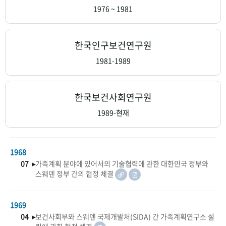
+1
성과 50선
숫자로 보는 50년
50
주년 광장
1976 ~ 1981
세계와 함께 한 KIHASA
한국인구보건연구원
VR 역사관
1981-1989
한국보건사회연구원
1989-현재
1968
07 ▸
가족계획 분야에 있어서의 기술협력에 관한 대한민국 정부와
스웨덴 정부 간의 협정 체결
1969
04 ▸
보건사회부와 스웨덴 국제개발처(SIDA) 간 가족계획연구소 설