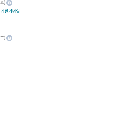
8호)
A 개원기념일
2호)