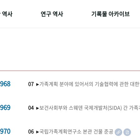
 역사
연구 역사
기록물 아카이브
온 길
정책과 연구
사진 아카이브
 변천사
키워드로 보는 연구 역사
문서 기록물
 기관장
연구자들
행정박물
 사람들
간행물 변천사
영상 기록물
968
07 ▸
가족계획 분야에 있어서의 기술협력에 관한 대한
969
04 ▸
보건사회부와 스웨덴 국제개발처(SIDA) 간 가
970
06 ▸
국립가족계획연구소 본관 건물 준공