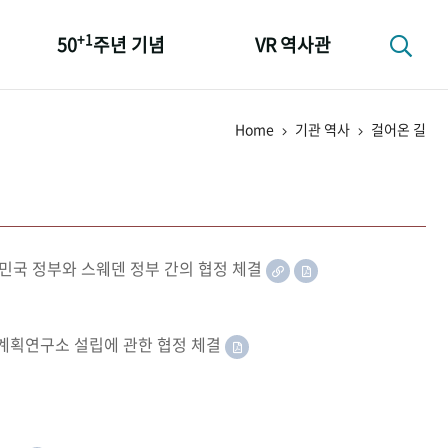
+1
50
주년 기념
VR 역사관
성과 50선
Home
기관 역사
걸어온 길
숫자로 보는 50년
+1
50
주년 광장
세계와 함께 한 KIHASA
민국 정부와 스웨덴 정부 간의 협정 체결
족계획연구소 설립에 관한 협정 체결