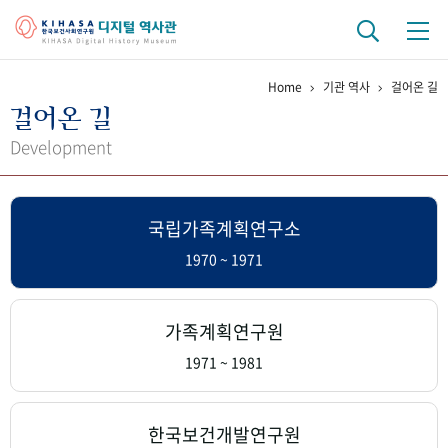
Home
기관 역사
걸어온 길
기관 역사
걸어온 길
걸어온 길
기관 변천사
역대 기관장
연구원 사람들
Development
연구 역사
국립가족계획연구소
정책과 연구
키워드로 보는 연구 역사
연구자들
간행물 변천사
1970 ~ 1971
기록물 아카이브
가족계획연구원
사진 아카이브
문서 기록물
행정박물
영상 기록물
1971 ~ 1981
+1
50
주년 기념
한국보건개발연구원