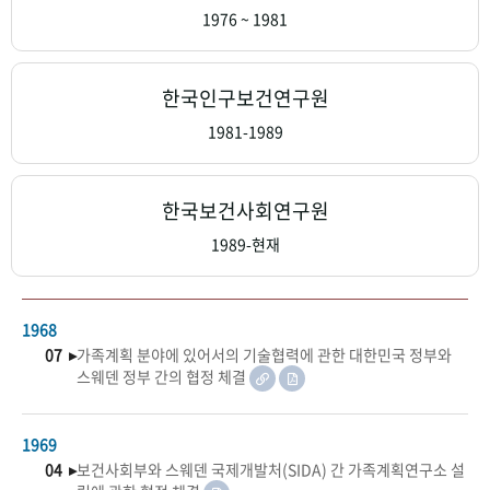
+1
성과 50선
숫자로 보는 50년
50
주년 광장
1976 ~ 1981
세계와 함께 한 KIHASA
한국인구보건연구원
VR 역사관
1981-1989
한국보건사회연구원
1989-현재
1968
07 ▸
가족계획 분야에 있어서의 기술협력에 관한 대한민국 정부와
스웨덴 정부 간의 협정 체결
1969
04 ▸
보건사회부와 스웨덴 국제개발처(SIDA) 간 가족계획연구소 설