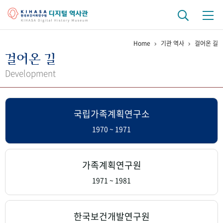
Home
기관 역사
걸어온 길
기관 역사
걸어온 길
걸어온 길
기관 변천사
역대 기관장
연구원 사람들
Development
연구 역사
국립가족계획연구소
정책과 연구
키워드로 보는 연구 역사
연구자들
간행물 변천사
1970 ~ 1971
기록물 아카이브
가족계획연구원
사진 아카이브
문서 기록물
행정박물
영상 기록물
1971 ~ 1981
+1
50
주년 기념
한국보건개발연구원