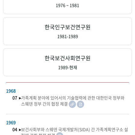
+1
성과 50선
숫자로 보는 50년
50
주년 광장
1976 ~ 1981
세계와 함께 한 KIHASA
한국인구보건연구원
VR 역사관
1981-1989
한국보건사회연구원
1989-현재
1968
07 ▸
가족계획 분야에 있어서의 기술협력에 관한 대한민국 정부와
스웨덴 정부 간의 협정 체결
1969
04 ▸
보건사회부와 스웨덴 국제개발처(SIDA) 간 가족계획연구소 설