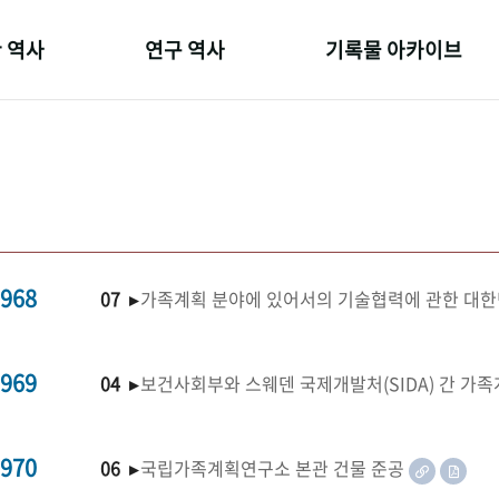
 역사
연구 역사
기록물 아카이브
온 길
정책과 연구
사진 아카이브
 변천사
키워드로 보는 연구 역사
문서 기록물
 기관장
연구자들
행정박물
 사람들
간행물 변천사
영상 기록물
968
07 ▸
가족계획 분야에 있어서의 기술협력에 관한 대한
969
04 ▸
보건사회부와 스웨덴 국제개발처(SIDA) 간 가
970
06 ▸
국립가족계획연구소 본관 건물 준공