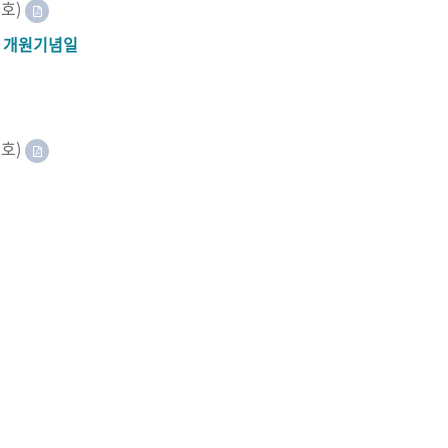
8호)
A 개원기념일
2호)