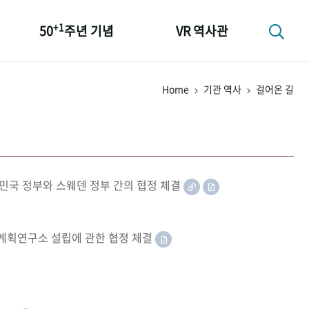
+1
50
주년 기념
VR 역사관
성과 50선
Home
기관 역사
걸어온 길
숫자로 보는 50년
+1
50
주년 광장
세계와 함께 한 KIHASA
민국 정부와 스웨덴 정부 간의 협정 체결
족계획연구소 설립에 관한 협정 체결