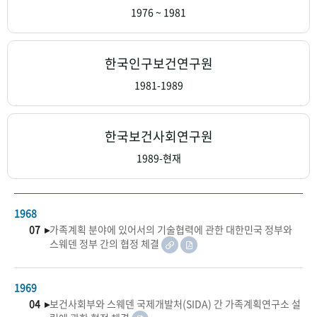
+1
성과 50선
숫자로 보는 50년
50
주년 광장
1976 ~ 1981
세계와 함께 한 KIHASA
한국인구보건연구원
VR 역사관
1981-1989
한국보건사회연구원
1989-현재
1968
07 ▸
가족계획 분야에 있어서의 기술협력에 관한 대한민국 정부와
스웨덴 정부 간의 협정 체결
1969
04 ▸
보건사회부와 스웨덴 국제개발처(SIDA) 간 가족계획연구소 설