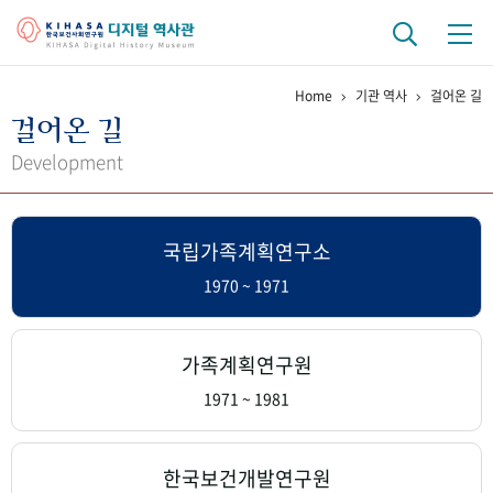
Home
기관 역사
걸어온 길
기관 역사
걸어온 길
걸어온 길
기관 변천사
역대 기관장
연구원 사람들
Development
연구 역사
국립가족계획연구소
정책과 연구
키워드로 보는 연구 역사
연구자들
간행물 변천사
1970 ~ 1971
기록물 아카이브
가족계획연구원
사진 아카이브
문서 기록물
행정박물
영상 기록물
1971 ~ 1981
+1
50
주년 기념
한국보건개발연구원