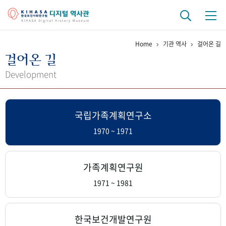
Home
기관 역사
걸어온 길
기관 역사
걸어온 길
걸어온 길
기관 변천사
역대 기관장
연구원 사람들
Development
연구 역사
국립가족계획연구소
정책과 연구
키워드로 보는 연구 역사
연구자들
간행물 변천사
1970 ~ 1971
기록물 아카이브
가족계획연구원
사진 아카이브
문서 기록물
행정박물
영상 기록물
1971 ~ 1981
+1
50
주년 기념
한국보건개발연구원