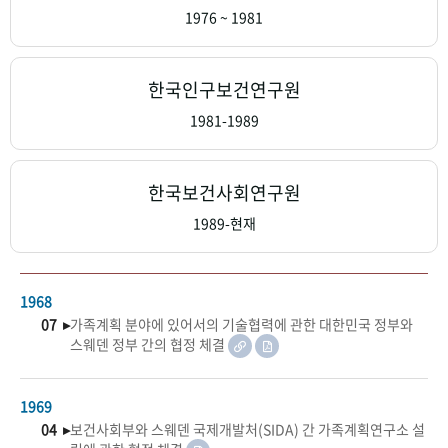
+1
성과 50선
숫자로 보는 50년
50
주년 광장
1976 ~ 1981
세계와 함께 한 KIHASA
한국인구보건연구원
VR 역사관
1981-1989
한국보건사회연구원
1989-현재
1968
07 ▸
가족계획 분야에 있어서의 기술협력에 관한 대한민국 정부와
스웨덴 정부 간의 협정 체결
1969
04 ▸
보건사회부와 스웨덴 국제개발처(SIDA) 간 가족계획연구소 설