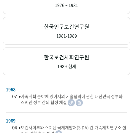
+1
성과 50선
숫자로 보는 50년
50
주년 광장
1976 ~ 1981
세계와 함께 한 KIHASA
한국인구보건연구원
VR 역사관
1981-1989
한국보건사회연구원
1989-현재
1968
07 ▸
가족계획 분야에 있어서의 기술협력에 관한 대한민국 정부와
스웨덴 정부 간의 협정 체결
1969
04 ▸
보건사회부와 스웨덴 국제개발처(SIDA) 간 가족계획연구소 설