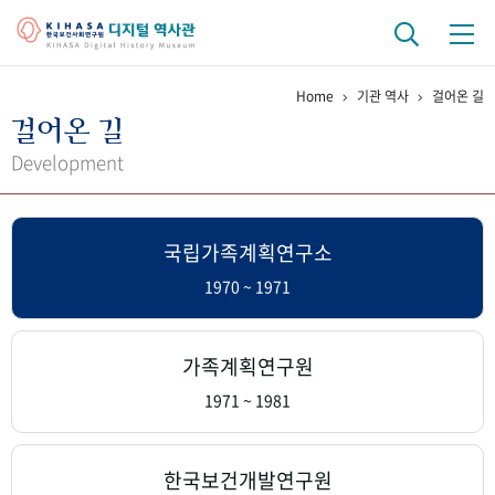
Home
기관 역사
걸어온 길
기관 역사
걸어온 길
걸어온 길
기관 변천사
역대 기관장
연구원 사람들
Development
연구 역사
국립가족계획연구소
정책과 연구
키워드로 보는 연구 역사
연구자들
간행물 변천사
1970 ~ 1971
기록물 아카이브
가족계획연구원
사진 아카이브
문서 기록물
행정박물
영상 기록물
1971 ~ 1981
+1
50
주년 기념
한국보건개발연구원