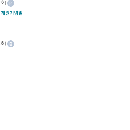
8호)
A 개원기념일
2호)