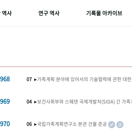
 역사
연구 역사
기록물 아카이브
온 길
정책과 연구
사진 아카이브
 변천사
키워드로 보는 연구 역사
문서 기록물
 기관장
연구자들
행정박물
 사람들
간행물 변천사
영상 기록물
968
07 ▸
가족계획 분야에 있어서의 기술협력에 관한 대한
969
04 ▸
보건사회부와 스웨덴 국제개발처(SIDA) 간 가
970
06 ▸
국립가족계획연구소 본관 건물 준공