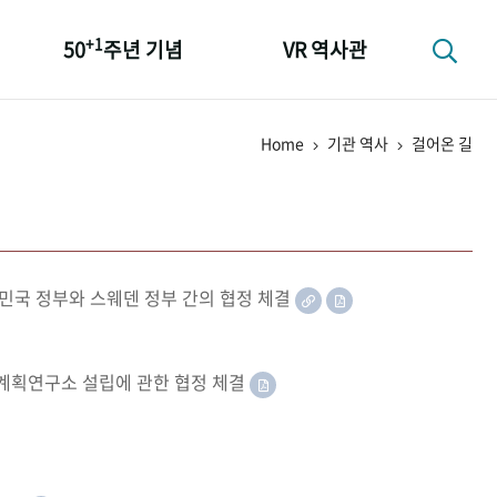
+1
50
주년 기념
VR 역사관
성과 50선
Home
기관 역사
걸어온 길
숫자로 보는 50년
+1
50
주년 광장
세계와 함께 한 KIHASA
민국 정부와 스웨덴 정부 간의 협정 체결
족계획연구소 설립에 관한 협정 체결