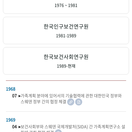
+1
성과 50선
숫자로 보는 50년
50
주년 광장
1976 ~ 1981
세계와 함께 한 KIHASA
한국인구보건연구원
VR 역사관
1981-1989
한국보건사회연구원
1989-현재
1968
07 ▸
가족계획 분야에 있어서의 기술협력에 관한 대한민국 정부와
스웨덴 정부 간의 협정 체결
1969
04 ▸
보건사회부와 스웨덴 국제개발처(SIDA) 간 가족계획연구소 설