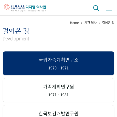
Home
기관 역사
걸어온 길
기관 역사
걸어온 길
걸어온 길
기관 변천사
역대 기관장
연구원 사람들
Development
연구 역사
국립가족계획연구소
정책과 연구
키워드로 보는 연구 역사
연구자들
간행물 변천사
1970 ~ 1971
기록물 아카이브
가족계획연구원
사진 아카이브
문서 기록물
행정박물
영상 기록물
1971 ~ 1981
+1
50
주년 기념
한국보건개발연구원