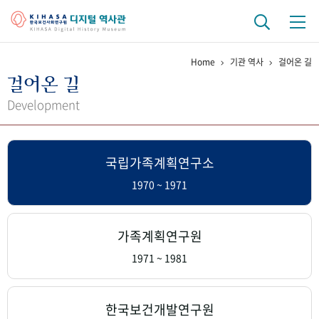
Home
기관 역사
걸어온 길
기관 역사
걸어온 길
걸어온 길
기관 변천사
역대 기관장
연구원 사람들
Development
연구 역사
국립가족계획연구소
정책과 연구
키워드로 보는 연구 역사
연구자들
간행물 변천사
1970 ~ 1971
기록물 아카이브
가족계획연구원
사진 아카이브
문서 기록물
행정박물
영상 기록물
1971 ~ 1981
+1
50
주년 기념
한국보건개발연구원