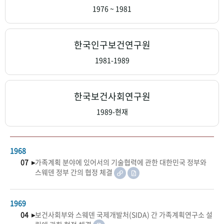
+1
성과 50선
숫자로 보는 50년
50
주년 광장
1976 ~ 1981
세계와 함께 한 KIHASA
한국인구보건연구원
VR 역사관
1981-1989
한국보건사회연구원
1989-현재
1968
07 ▸
가족계획 분야에 있어서의 기술협력에 관한 대한민국 정부와
스웨덴 정부 간의 협정 체결
1969
04 ▸
보건사회부와 스웨덴 국제개발처(SIDA) 간 가족계획연구소 설