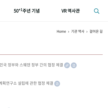
+1
50
주년 기념
VR 역사관
성과 50선
Home
기관 역사
걸어온 길
숫자로 보는 50년
+1
50
주년 광장
세계와 함께 한 KIHASA
민국 정부와 스웨덴 정부 간의 협정 체결
족계획연구소 설립에 관한 협정 체결