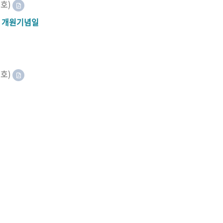
8호)
A 개원기념일
2호)