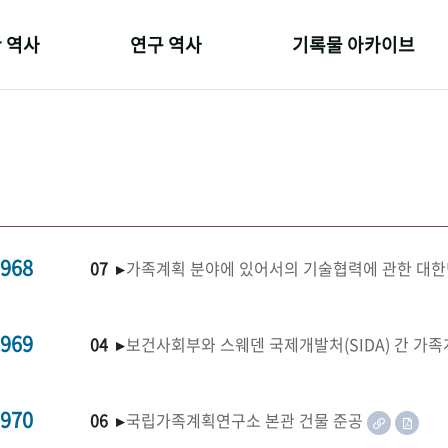
 역사
연구 역사
기록물 아카이브
온 길
정책과 연구
사진 아카이브
 변천사
키워드로 보는 연구 역사
문서 기록물
 기관장
연구자들
행정박물
 사람들
간행물 변천사
영상 기록물
968
07 ▸
가족계획 분야에 있어서의 기술협력에 관한 대한
969
04 ▸
보건사회부와 스웨덴 국제개발처(SIDA) 간 가
970
06 ▸
국립가족계획연구소 본관 건물 준공