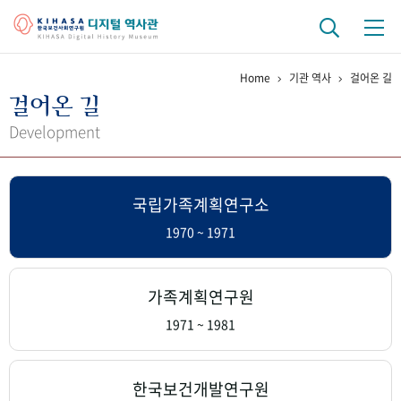
Home
기관 역사
걸어온 길
기관 역사
걸어온 길
걸어온 길
기관 변천사
역대 기관장
연구원 사람들
Development
연구 역사
국립가족계획연구소
정책과 연구
키워드로 보는 연구 역사
연구자들
간행물 변천사
1970 ~ 1971
기록물 아카이브
가족계획연구원
사진 아카이브
문서 기록물
행정박물
영상 기록물
1971 ~ 1981
+1
50
주년 기념
한국보건개발연구원