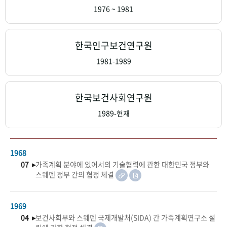
+1
성과 50선
숫자로 보는 50년
50
주년 광장
1976 ~ 1981
세계와 함께 한 KIHASA
한국인구보건연구원
VR 역사관
1981-1989
한국보건사회연구원
1989-현재
1968
07 ▸
가족계획 분야에 있어서의 기술협력에 관한 대한민국 정부와
스웨덴 정부 간의 협정 체결
1969
04 ▸
보건사회부와 스웨덴 국제개발처(SIDA) 간 가족계획연구소 설