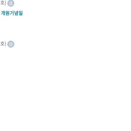
8호)
A 개원기념일
2호)