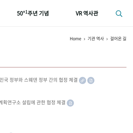
+1
50
주년 기념
VR 역사관
성과 50선
Home
기관 역사
걸어온 길
숫자로 보는 50년
+1
50
주년 광장
세계와 함께 한 KIHASA
민국 정부와 스웨덴 정부 간의 협정 체결
족계획연구소 설립에 관한 협정 체결