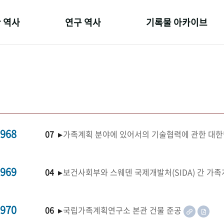
 역사
연구 역사
기록물 아카이브
온 길
정책과 연구
사진 아카이브
 변천사
키워드로 보는 연구 역사
문서 기록물
 기관장
연구자들
행정박물
 사람들
간행물 변천사
영상 기록물
968
07 ▸
가족계획 분야에 있어서의 기술협력에 관한 대한
969
04 ▸
보건사회부와 스웨덴 국제개발처(SIDA) 간 가
970
06 ▸
국립가족계획연구소 본관 건물 준공