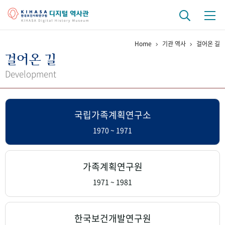
Home
기관 역사
걸어온 길
기관 역사
걸어온 길
걸어온 길
기관 변천사
역대 기관장
연구원 사람들
Development
연구 역사
국립가족계획연구소
정책과 연구
키워드로 보는 연구 역사
연구자들
간행물 변천사
1970 ~ 1971
기록물 아카이브
가족계획연구원
사진 아카이브
문서 기록물
행정박물
영상 기록물
1971 ~ 1981
+1
50
주년 기념
한국보건개발연구원