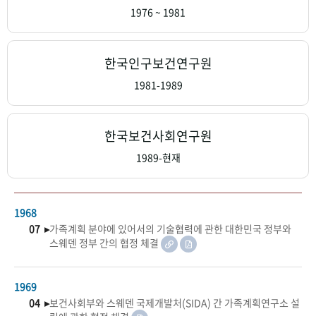
+1
성과 50선
숫자로 보는 50년
50
주년 광장
1976 ~ 1981
세계와 함께 한 KIHASA
한국인구보건연구원
VR 역사관
1981-1989
한국보건사회연구원
1989-현재
1968
07 ▸
가족계획 분야에 있어서의 기술협력에 관한 대한민국 정부와
스웨덴 정부 간의 협정 체결
1969
04 ▸
보건사회부와 스웨덴 국제개발처(SIDA) 간 가족계획연구소 설