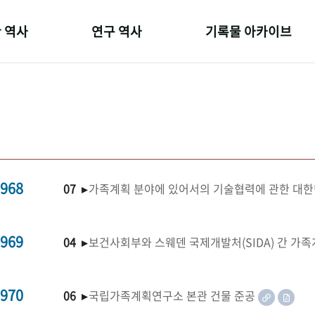
 역사
연구 역사
기록물 아카이브
온 길
정책과 연구
사진 아카이브
 변천사
키워드로 보는 연구 역사
문서 기록물
 기관장
연구자들
행정박물
 사람들
간행물 변천사
영상 기록물
968
07 ▸
가족계획 분야에 있어서의 기술협력에 관한 대한
969
04 ▸
보건사회부와 스웨덴 국제개발처(SIDA) 간 가
970
06 ▸
국립가족계획연구소 본관 건물 준공