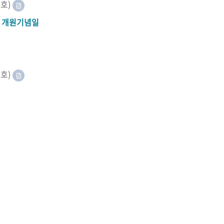
8호)
A 개원기념일
2호)