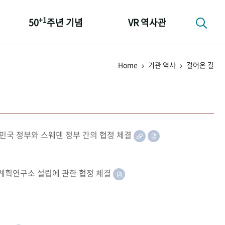
+1
50
주년 기념
VR 역사관
성과 50선
Home
기관 역사
걸어온 길
숫자로 보는 50년
+1
50
주년 광장
세계와 함께 한 KIHASA
민국 정부와 스웨덴 정부 간의 협정 체결
족계획연구소 설립에 관한 협정 체결