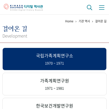
Home
기관 역사
걸어온 길
기관 역사
걸어온 길
걸어온 길
기관 변천사
역대 기관장
연구원 사람들
Development
연구 역사
국립가족계획연구소
정책과 연구
키워드로 보는 연구 역사
연구자들
간행물 변천사
1970 ~ 1971
기록물 아카이브
가족계획연구원
사진 아카이브
문서 기록물
행정박물
영상 기록물
1971 ~ 1981
+1
50
주년 기념
한국보건개발연구원