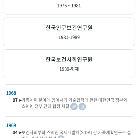
+1
성과 50선
숫자로 보는 50년
50
주년 광장
1976 ~ 1981
세계와 함께 한 KIHASA
한국인구보건연구원
VR 역사관
1981-1989
한국보건사회연구원
1989-현재
1968
07 ▸
가족계획 분야에 있어서의 기술협력에 관한 대한민국 정부와
스웨덴 정부 간의 협정 체결
1969
04 ▸
보건사회부와 스웨덴 국제개발처(SIDA) 간 가족계획연구소 설