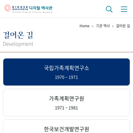
Home
기관 역사
걸어온 길
기관 역사
걸어온 길
걸어온 길
기관 변천사
역대 기관장
연구원 사람들
Development
연구 역사
국립가족계획연구소
정책과 연구
키워드로 보는 연구 역사
연구자들
간행물 변천사
1970 ~ 1971
기록물 아카이브
가족계획연구원
사진 아카이브
문서 기록물
행정박물
영상 기록물
1971 ~ 1981
+1
50
주년 기념
한국보건개발연구원