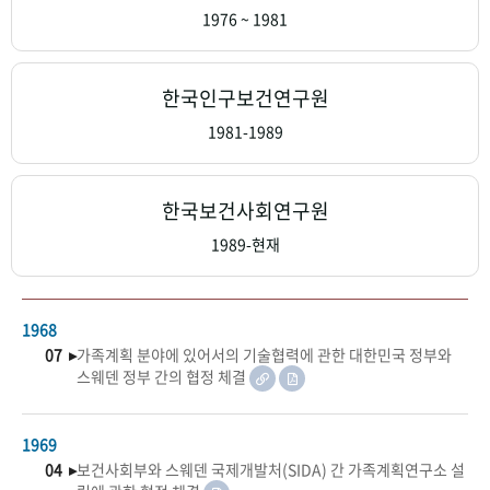
+1
성과 50선
숫자로 보는 50년
50
주년 광장
1976 ~ 1981
세계와 함께 한 KIHASA
한국인구보건연구원
VR 역사관
1981-1989
한국보건사회연구원
1989-현재
1968
07 ▸
가족계획 분야에 있어서의 기술협력에 관한 대한민국 정부와
스웨덴 정부 간의 협정 체결
1969
04 ▸
보건사회부와 스웨덴 국제개발처(SIDA) 간 가족계획연구소 설