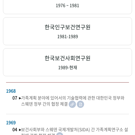
+1
성과 50선
숫자로 보는 50년
50
주년 광장
1976 ~ 1981
세계와 함께 한 KIHASA
한국인구보건연구원
VR 역사관
1981-1989
한국보건사회연구원
1989-현재
1968
07 ▸
가족계획 분야에 있어서의 기술협력에 관한 대한민국 정부와
스웨덴 정부 간의 협정 체결
1969
04 ▸
보건사회부와 스웨덴 국제개발처(SIDA) 간 가족계획연구소 설