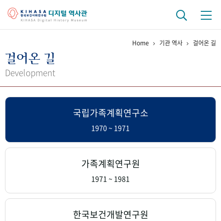
Home
기관 역사
걸어온 길
기관 역사
걸어온 길
걸어온 길
기관 변천사
역대 기관장
연구원 사람들
Development
연구 역사
국립가족계획연구소
정책과 연구
키워드로 보는 연구 역사
연구자들
간행물 변천사
1970 ~ 1971
기록물 아카이브
가족계획연구원
사진 아카이브
문서 기록물
행정박물
영상 기록물
1971 ~ 1981
+1
50
주년 기념
한국보건개발연구원