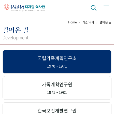
Home
기관 역사
걸어온 길
기관 역사
걸어온 길
걸어온 길
기관 변천사
역대 기관장
연구원 사람들
Development
연구 역사
국립가족계획연구소
정책과 연구
키워드로 보는 연구 역사
연구자들
간행물 변천사
1970 ~ 1971
기록물 아카이브
가족계획연구원
사진 아카이브
문서 기록물
행정박물
영상 기록물
1971 ~ 1981
+1
50
주년 기념
한국보건개발연구원