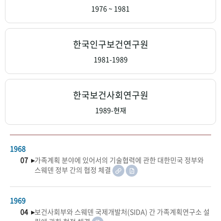
+1
성과 50선
숫자로 보는 50년
50
주년 광장
1976 ~ 1981
세계와 함께 한 KIHASA
한국인구보건연구원
VR 역사관
1981-1989
한국보건사회연구원
1989-현재
1968
07 ▸
가족계획 분야에 있어서의 기술협력에 관한 대한민국 정부와
스웨덴 정부 간의 협정 체결
1969
04 ▸
보건사회부와 스웨덴 국제개발처(SIDA) 간 가족계획연구소 설