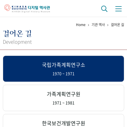
Home
기관 역사
걸어온 길
기관 역사
걸어온 길
걸어온 길
기관 변천사
역대 기관장
연구원 사람들
Development
연구 역사
국립가족계획연구소
정책과 연구
키워드로 보는 연구 역사
연구자들
간행물 변천사
1970 ~ 1971
기록물 아카이브
가족계획연구원
사진 아카이브
문서 기록물
행정박물
영상 기록물
1971 ~ 1981
+1
50
주년 기념
한국보건개발연구원