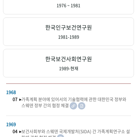
+1
성과 50선
숫자로 보는 50년
50
주년 광장
1976 ~ 1981
세계와 함께 한 KIHASA
한국인구보건연구원
VR 역사관
1981-1989
한국보건사회연구원
1989-현재
1968
07 ▸
가족계획 분야에 있어서의 기술협력에 관한 대한민국 정부와
스웨덴 정부 간의 협정 체결
1969
04 ▸
보건사회부와 스웨덴 국제개발처(SIDA) 간 가족계획연구소 설