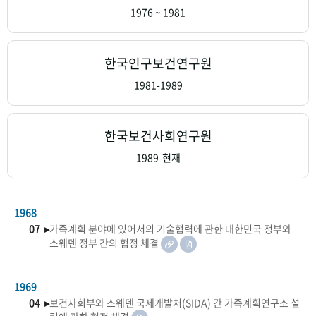
+1
성과 50선
숫자로 보는 50년
50
주년 광장
1976 ~ 1981
세계와 함께 한 KIHASA
한국인구보건연구원
VR 역사관
1981-1989
한국보건사회연구원
1989-현재
1968
07 ▸
가족계획 분야에 있어서의 기술협력에 관한 대한민국 정부와
스웨덴 정부 간의 협정 체결
1969
04 ▸
보건사회부와 스웨덴 국제개발처(SIDA) 간 가족계획연구소 설