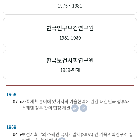
+1
성과 50선
숫자로 보는 50년
50
주년 광장
1976 ~ 1981
세계와 함께 한 KIHASA
한국인구보건연구원
VR 역사관
1981-1989
한국보건사회연구원
1989-현재
1968
07 ▸
가족계획 분야에 있어서의 기술협력에 관한 대한민국 정부와
스웨덴 정부 간의 협정 체결
1969
04 ▸
보건사회부와 스웨덴 국제개발처(SIDA) 간 가족계획연구소 설