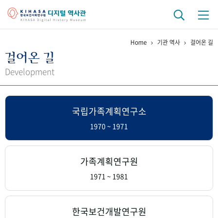
Home
기관 역사
걸어온 길
기관 역사
걸어온 길
걸어온 길
기관 변천사
역대 기관장
연구원 사람들
Development
연구 역사
국립가족계획연구소
정책과 연구
키워드로 보는 연구 역사
연구자들
간행물 변천사
1970 ~ 1971
기록물 아카이브
가족계획연구원
사진 아카이브
문서 기록물
행정박물
영상 기록물
1971 ~ 1981
+1
50
주년 기념
한국보건개발연구원