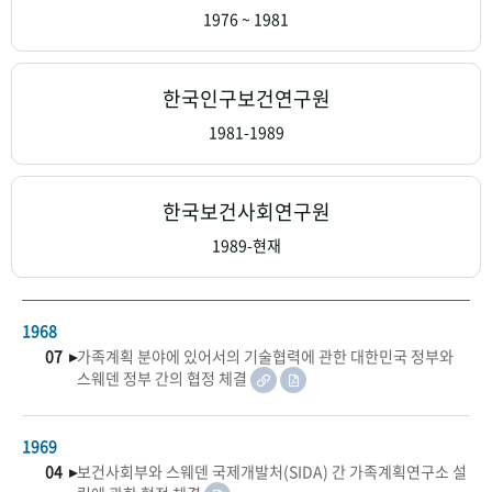
+1
성과 50선
숫자로 보는 50년
50
주년 광장
1976 ~ 1981
세계와 함께 한 KIHASA
한국인구보건연구원
VR 역사관
1981-1989
한국보건사회연구원
1989-현재
1968
07 ▸
가족계획 분야에 있어서의 기술협력에 관한 대한민국 정부와
스웨덴 정부 간의 협정 체결
1969
04 ▸
보건사회부와 스웨덴 국제개발처(SIDA) 간 가족계획연구소 설