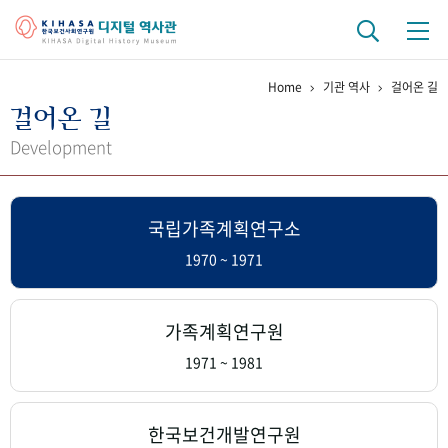
Home
기관 역사
걸어온 길
기관 역사
걸어온 길
걸어온 길
기관 변천사
역대 기관장
연구원 사람들
Development
연구 역사
국립가족계획연구소
정책과 연구
키워드로 보는 연구 역사
연구자들
간행물 변천사
1970 ~ 1971
기록물 아카이브
가족계획연구원
사진 아카이브
문서 기록물
행정박물
영상 기록물
1971 ~ 1981
+1
50
주년 기념
한국보건개발연구원