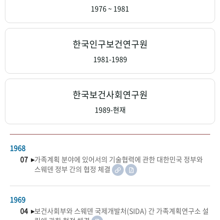
+1
성과 50선
숫자로 보는 50년
50
주년 광장
1976 ~ 1981
세계와 함께 한 KIHASA
한국인구보건연구원
VR 역사관
1981-1989
한국보건사회연구원
1989-현재
1968
07 ▸
가족계획 분야에 있어서의 기술협력에 관한 대한민국 정부와
스웨덴 정부 간의 협정 체결
1969
04 ▸
보건사회부와 스웨덴 국제개발처(SIDA) 간 가족계획연구소 설