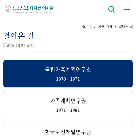
Home
기관 역사
걸어온 길
기관 역사
걸어온 길
걸어온 길
기관 변천사
역대 기관장
연구원 사람들
Development
연구 역사
국립가족계획연구소
정책과 연구
키워드로 보는 연구 역사
연구자들
간행물 변천사
1970 ~ 1971
기록물 아카이브
가족계획연구원
사진 아카이브
문서 기록물
행정박물
영상 기록물
1971 ~ 1981
+1
50
주년 기념
한국보건개발연구원