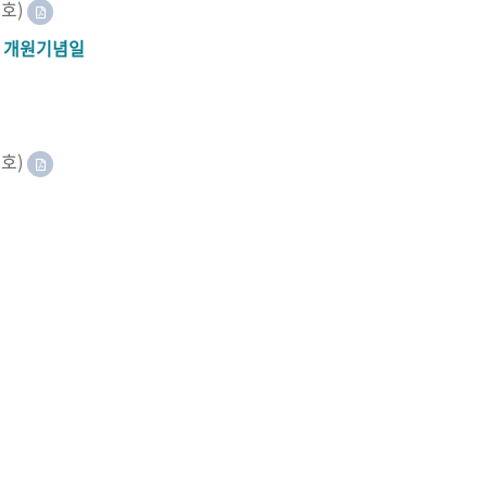
8호)
A 개원기념일
2호)