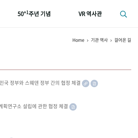
+1
50
주년 기념
VR 역사관
성과 50선
Home
기관 역사
걸어온 길
숫자로 보는 50년
+1
50
주년 광장
세계와 함께 한 KIHASA
민국 정부와 스웨덴 정부 간의 협정 체결
족계획연구소 설립에 관한 협정 체결