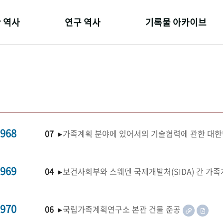
 역사
연구 역사
기록물 아카이브
온 길
정책과 연구
사진 아카이브
 변천사
키워드로 보는 연구 역사
문서 기록물
 기관장
연구자들
행정박물
 사람들
간행물 변천사
영상 기록물
968
07 ▸
가족계획 분야에 있어서의 기술협력에 관한 대한
969
04 ▸
보건사회부와 스웨덴 국제개발처(SIDA) 간 가
970
06 ▸
국립가족계획연구소 본관 건물 준공