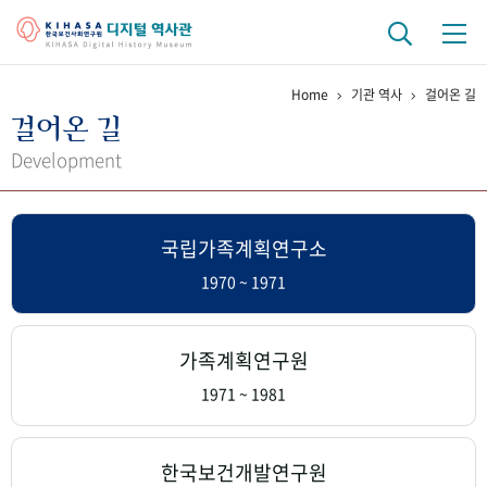
Home
기관 역사
걸어온 길
기관 역사
걸어온 길
걸어온 길
기관 변천사
역대 기관장
연구원 사람들
Development
연구 역사
국립가족계획연구소
정책과 연구
키워드로 보는 연구 역사
연구자들
간행물 변천사
1970 ~ 1971
기록물 아카이브
가족계획연구원
사진 아카이브
문서 기록물
행정박물
영상 기록물
1971 ~ 1981
+1
50
주년 기념
한국보건개발연구원