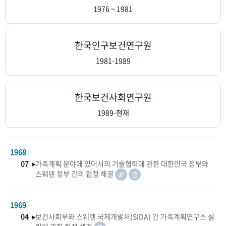
+1
성과 50선
숫자로 보는 50년
50
주년 광장
1976 ~ 1981
세계와 함께 한 KIHASA
한국인구보건연구원
VR 역사관
1981-1989
한국보건사회연구원
1989-현재
1968
07 ▸
가족계획 분야에 있어서의 기술협력에 관한 대한민국 정부와
스웨덴 정부 간의 협정 체결
1969
04 ▸
보건사회부와 스웨덴 국제개발처(SIDA) 간 가족계획연구소 설