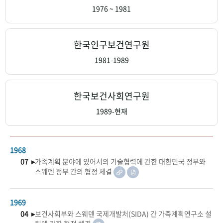
+1
성과 50선
숫자로 보는 50년
50
주년 광장
1976 ~ 1981
세계와 함께 한 KIHASA
한국인구보건연구원
VR 역사관
1981-1989
한국보건사회연구원
1989-현재
1968
07 ▸
가족계획 분야에 있어서의 기술협력에 관한 대한민국 정부와
스웨덴 정부 간의 협정 체결
1969
04 ▸
보건사회부와 스웨덴 국제개발처(SIDA) 간 가족계획연구소 설