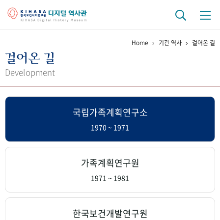
Home
기관 역사
걸어온 길
기관 역사
걸어온 길
걸어온 길
기관 변천사
역대 기관장
연구원 사람들
Development
연구 역사
국립가족계획연구소
정책과 연구
키워드로 보는 연구 역사
연구자들
간행물 변천사
1970 ~ 1971
기록물 아카이브
가족계획연구원
사진 아카이브
문서 기록물
행정박물
영상 기록물
1971 ~ 1981
+1
50
주년 기념
한국보건개발연구원