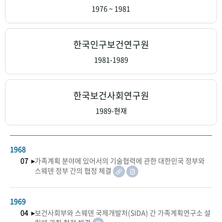
+1
성과 50선
숫자로 보는 50년
50
주년 광장
1976 ~ 1981
세계와 함께 한 KIHASA
한국인구보건연구원
VR 역사관
1981-1989
한국보건사회연구원
1989-현재
1968
07 ▸
가족계획 분야에 있어서의 기술협력에 관한 대한민국 정부와
스웨덴 정부 간의 협정 체결
1969
04 ▸
보건사회부와 스웨덴 국제개발처(SIDA) 간 가족계획연구소 설