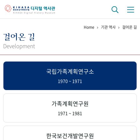
Home
기관 역사
걸어온 길
기관 역사
걸어온 길
걸어온 길
기관 변천사
역대 기관장
연구원 사람들
Development
연구 역사
국립가족계획연구소
정책과 연구
키워드로 보는 연구 역사
연구자들
간행물 변천사
1970 ~ 1971
기록물 아카이브
가족계획연구원
사진 아카이브
문서 기록물
행정박물
영상 기록물
1971 ~ 1981
+1
50
주년 기념
한국보건개발연구원