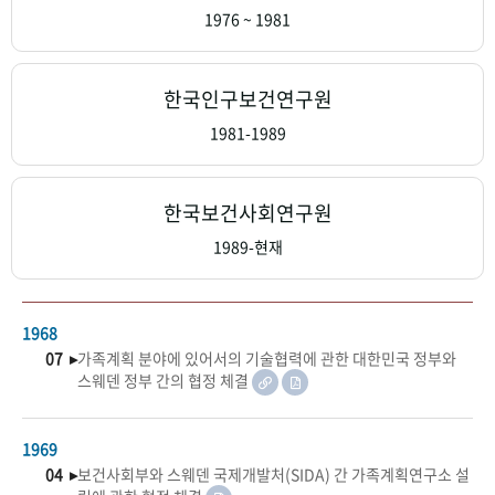
+1
성과 50선
숫자로 보는 50년
50
주년 광장
1976 ~ 1981
세계와 함께 한 KIHASA
한국인구보건연구원
VR 역사관
1981-1989
한국보건사회연구원
1989-현재
1968
07 ▸
가족계획 분야에 있어서의 기술협력에 관한 대한민국 정부와
스웨덴 정부 간의 협정 체결
1969
04 ▸
보건사회부와 스웨덴 국제개발처(SIDA) 간 가족계획연구소 설