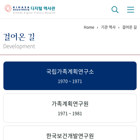
Home
기관 역사
걸어온 길
기관 역사
걸어온 길
걸어온 길
기관 변천사
역대 기관장
연구원 사람들
Development
연구 역사
국립가족계획연구소
정책과 연구
키워드로 보는 연구 역사
연구자들
간행물 변천사
1970 ~ 1971
기록물 아카이브
가족계획연구원
사진 아카이브
문서 기록물
행정박물
영상 기록물
1971 ~ 1981
+1
50
주년 기념
한국보건개발연구원