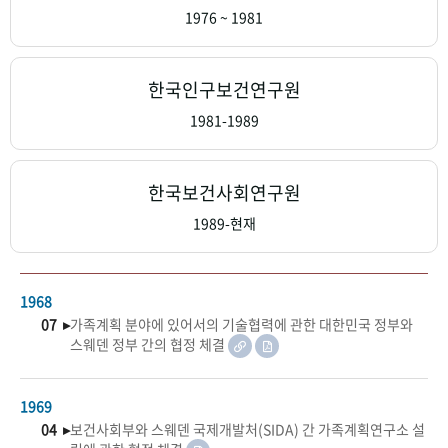
+1
성과 50선
숫자로 보는 50년
50
주년 광장
1976 ~ 1981
세계와 함께 한 KIHASA
한국인구보건연구원
VR 역사관
1981-1989
한국보건사회연구원
1989-현재
1968
07 ▸
가족계획 분야에 있어서의 기술협력에 관한 대한민국 정부와
스웨덴 정부 간의 협정 체결
1969
04 ▸
보건사회부와 스웨덴 국제개발처(SIDA) 간 가족계획연구소 설