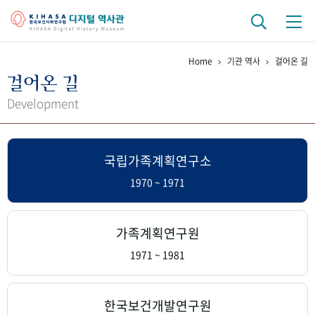
Home
기관 역사
걸어온 길
기관 역사
걸어온 길
걸어온 길
기관 변천사
역대 기관장
연구원 사람들
Development
연구 역사
국립가족계획연구소
정책과 연구
키워드로 보는 연구 역사
연구자들
간행물 변천사
1970 ~ 1971
기록물 아카이브
가족계획연구원
사진 아카이브
문서 기록물
행정박물
영상 기록물
1971 ~ 1981
+1
50
주년 기념
한국보건개발연구원