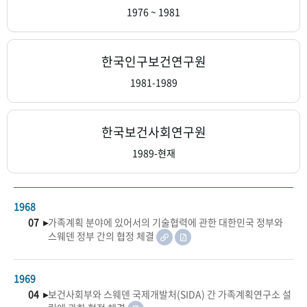
+1
성과 50선
숫자로 보는 50년
50
주년 광장
1976 ~ 1981
세계와 함께 한 KIHASA
한국인구보건연구원
VR 역사관
1981-1989
한국보건사회연구원
1989-현재
1968
07 ▸
가족계획 분야에 있어서의 기술협력에 관한 대한민국 정부와
스웨덴 정부 간의 협정 체결
1969
04 ▸
보건사회부와 스웨덴 국제개발처(SIDA) 간 가족계획연구소 설