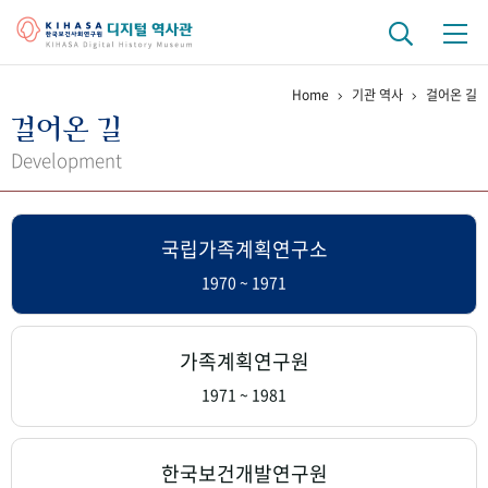
Home
기관 역사
걸어온 길
기관 역사
걸어온 길
걸어온 길
기관 변천사
역대 기관장
연구원 사람들
Development
연구 역사
국립가족계획연구소
정책과 연구
키워드로 보는 연구 역사
연구자들
간행물 변천사
1970 ~ 1971
기록물 아카이브
가족계획연구원
사진 아카이브
문서 기록물
행정박물
영상 기록물
1971 ~ 1981
+1
50
주년 기념
한국보건개발연구원