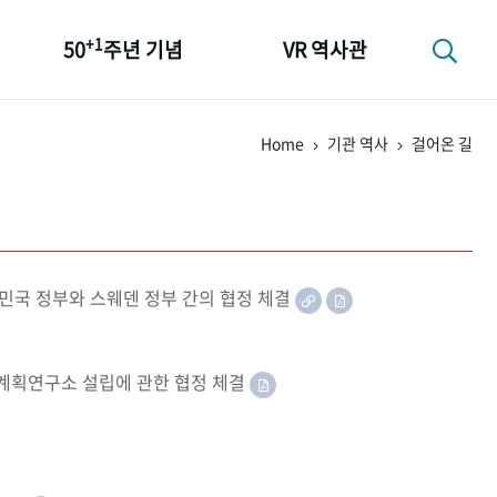
+1
50
주년 기념
VR 역사관
성과 50선
Home
기관 역사
걸어온 길
숫자로 보는 50년
+1
50
주년 광장
세계와 함께 한 KIHASA
민국 정부와 스웨덴 정부 간의 협정 체결
족계획연구소 설립에 관한 협정 체결