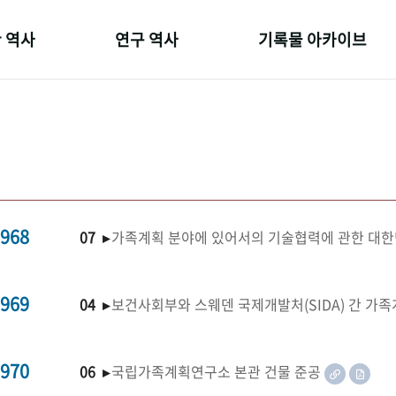
 역사
연구 역사
기록물 아카이브
온 길
정책과 연구
사진 아카이브
 변천사
키워드로 보는 연구 역사
문서 기록물
 기관장
연구자들
행정박물
 사람들
간행물 변천사
영상 기록물
968
07 ▸
가족계획 분야에 있어서의 기술협력에 관한 대한
969
04 ▸
보건사회부와 스웨덴 국제개발처(SIDA) 간 가
970
06 ▸
국립가족계획연구소 본관 건물 준공