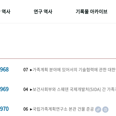
 역사
연구 역사
기록물 아카이브
온 길
정책과 연구
사진 아카이브
 변천사
키워드로 보는 연구 역사
문서 기록물
 기관장
연구자들
행정박물
 사람들
간행물 변천사
영상 기록물
968
07 ▸
가족계획 분야에 있어서의 기술협력에 관한 대한
969
04 ▸
보건사회부와 스웨덴 국제개발처(SIDA) 간 가
970
06 ▸
국립가족계획연구소 본관 건물 준공