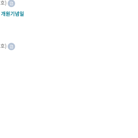
8호)
A 개원기념일
2호)