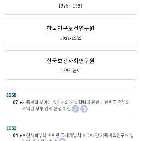
+1
성과 50선
숫자로 보는 50년
50
주년 광장
1976 ~ 1981
세계와 함께 한 KIHASA
한국인구보건연구원
VR 역사관
1981-1989
한국보건사회연구원
1989-현재
1968
07 ▸
가족계획 분야에 있어서의 기술협력에 관한 대한민국 정부와
스웨덴 정부 간의 협정 체결
1969
04 ▸
보건사회부와 스웨덴 국제개발처(SIDA) 간 가족계획연구소 설