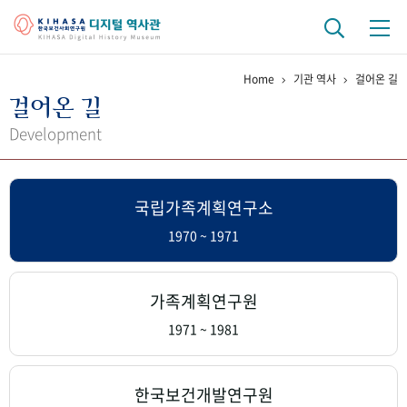
Home
기관 역사
걸어온 길
기관 역사
걸어온 길
걸어온 길
기관 변천사
역대 기관장
연구원 사람들
Development
연구 역사
국립가족계획연구소
정책과 연구
키워드로 보는 연구 역사
연구자들
간행물 변천사
1970 ~ 1971
기록물 아카이브
가족계획연구원
사진 아카이브
문서 기록물
행정박물
영상 기록물
1971 ~ 1981
+1
50
주년 기념
한국보건개발연구원