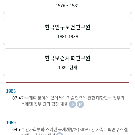
+1
성과 50선
숫자로 보는 50년
50
주년 광장
1976 ~ 1981
세계와 함께 한 KIHASA
한국인구보건연구원
VR 역사관
1981-1989
한국보건사회연구원
1989-현재
1968
07 ▸
가족계획 분야에 있어서의 기술협력에 관한 대한민국 정부와
스웨덴 정부 간의 협정 체결
1969
04 ▸
보건사회부와 스웨덴 국제개발처(SIDA) 간 가족계획연구소 설