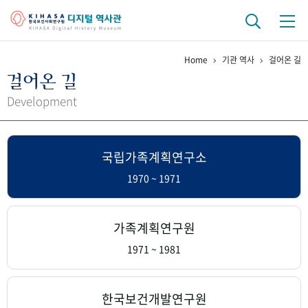
Home
기관 역사
걸어온 길
기관 역사
걸어온 길
걸어온 길
기관 변천사
역대 기관장
연구원 사람들
Development
연구 역사
국립가족계획연구소
정책과 연구
키워드로 보는 연구 역사
연구자들
간행물 변천사
1970 ~ 1971
기록물 아카이브
가족계획연구원
사진 아카이브
문서 기록물
행정박물
영상 기록물
1971 ~ 1981
+1
50
주년 기념
한국보건개발연구원