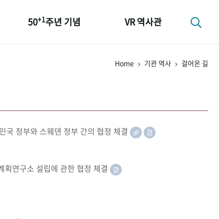
+1
50
주년 기념
VR 역사관
성과 50선
Home
기관 역사
걸어온 길
숫자로 보는 50년
+1
50
주년 광장
세계와 함께 한 KIHASA
민국 정부와 스웨덴 정부 간의 협정 체결
족계획연구소 설립에 관한 협정 체결