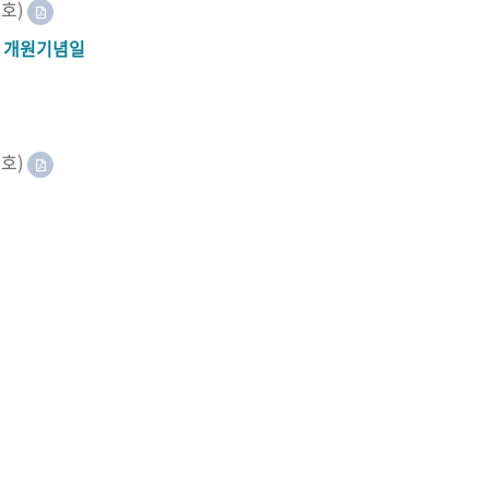
8호)
A 개원기념일
2호)