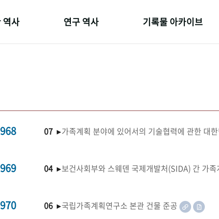
 역사
연구 역사
기록물 아카이브
온 길
정책과 연구
사진 아카이브
 변천사
키워드로 보는 연구 역사
문서 기록물
 기관장
연구자들
행정박물
 사람들
간행물 변천사
영상 기록물
968
07 ▸
가족계획 분야에 있어서의 기술협력에 관한 대한
969
04 ▸
보건사회부와 스웨덴 국제개발처(SIDA) 간 가
970
06 ▸
국립가족계획연구소 본관 건물 준공