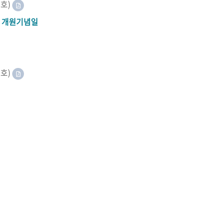
8호)
A 개원기념일
2호)