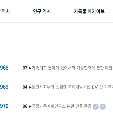
 역사
연구 역사
기록물 아카이브
온 길
정책과 연구
사진 아카이브
 변천사
키워드로 보는 연구 역사
문서 기록물
 기관장
연구자들
행정박물
 사람들
간행물 변천사
영상 기록물
968
07 ▸
가족계획 분야에 있어서의 기술협력에 관한 대한
969
04 ▸
보건사회부와 스웨덴 국제개발처(SIDA) 간 가
970
06 ▸
국립가족계획연구소 본관 건물 준공