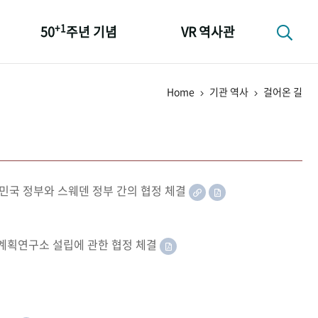
+1
50
주년 기념
VR 역사관
성과 50선
Home
기관 역사
걸어온 길
숫자로 보는 50년
+1
50
주년 광장
세계와 함께 한 KIHASA
민국 정부와 스웨덴 정부 간의 협정 체결
족계획연구소 설립에 관한 협정 체결