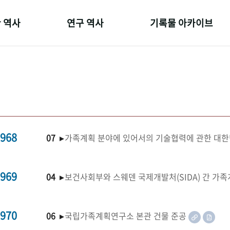
 역사
연구 역사
기록물 아카이브
온 길
정책과 연구
사진 아카이브
 변천사
키워드로 보는 연구 역사
문서 기록물
 기관장
연구자들
행정박물
 사람들
간행물 변천사
영상 기록물
968
07 ▸
가족계획 분야에 있어서의 기술협력에 관한 대한
969
04 ▸
보건사회부와 스웨덴 국제개발처(SIDA) 간 가
970
06 ▸
국립가족계획연구소 본관 건물 준공