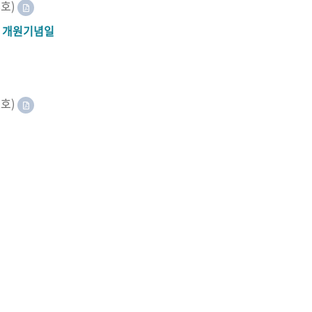
8호)
A 개원기념일
2호)