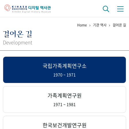
Home
기관 역사
걸어온 길
기관 역사
걸어온 길
걸어온 길
기관 변천사
역대 기관장
연구원 사람들
Development
연구 역사
국립가족계획연구소
정책과 연구
키워드로 보는 연구 역사
연구자들
간행물 변천사
1970 ~ 1971
기록물 아카이브
가족계획연구원
사진 아카이브
문서 기록물
행정박물
영상 기록물
1971 ~ 1981
+1
50
주년 기념
한국보건개발연구원