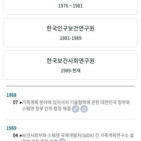
+1
성과 50선
숫자로 보는 50년
50
주년 광장
1976 ~ 1981
세계와 함께 한 KIHASA
한국인구보건연구원
VR 역사관
1981-1989
한국보건사회연구원
1989-현재
1968
07 ▸
가족계획 분야에 있어서의 기술협력에 관한 대한민국 정부와
스웨덴 정부 간의 협정 체결
1969
04 ▸
보건사회부와 스웨덴 국제개발처(SIDA) 간 가족계획연구소 설