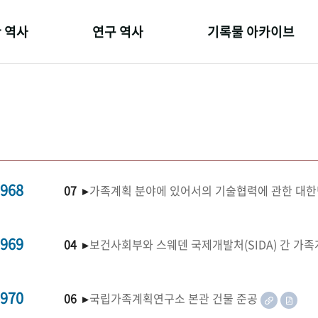
 역사
연구 역사
기록물 아카이브
온 길
정책과 연구
사진 아카이브
 변천사
키워드로 보는 연구 역사
문서 기록물
 기관장
연구자들
행정박물
 사람들
간행물 변천사
영상 기록물
968
07 ▸
가족계획 분야에 있어서의 기술협력에 관한 대한
969
04 ▸
보건사회부와 스웨덴 국제개발처(SIDA) 간 가
970
06 ▸
국립가족계획연구소 본관 건물 준공