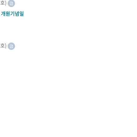
8호)
A 개원기념일
2호)